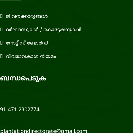
ജീവനക്കാര്യങ്ങള്‍
ദര്‍ഘാസുകള്‍ / കൊട്ടേഷനുകള്‍
നോട്ടീസ് ബോര്‍ഡ്‌
വിവരാവകാശ നിയമം
ബന്ധപെടുക
91 471 2302774
plantationdirectorate@gmail.com