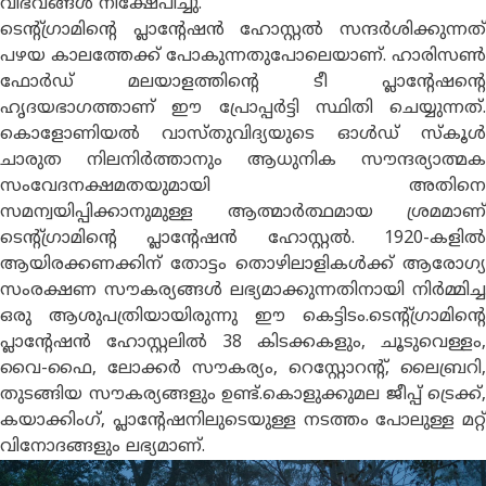
വിഭവങ്ങൾ നിക്ഷേപിച്ചു.
ടെൻ്റ്ഗ്രാമിൻ്റെ പ്ലാൻ്റേഷൻ ഹോസ്റ്റൽ സന്ദർശിക്കുന്നത്
പഴയ കാലത്തേക്ക് പോകുന്നതുപോലെയാണ്. ഹാരിസൺ
ഫോർഡ് മലയാളത്തിൻ്റെ ടീ പ്ലാൻ്റേഷൻ്റെ
ഹൃദയഭാഗത്താണ് ഈ പ്രോപ്പർട്ടി സ്ഥിതി ചെയ്യുന്നത്.
കൊളോണിയൽ വാസ്തുവിദ്യയുടെ ഓൾഡ് സ്കൂൾ
ചാരുത നിലനിർത്താനും ആധുനിക സൗന്ദര്യാത്മക
സംവേദനക്ഷമതയുമായി അതിനെ
സമന്വയിപ്പിക്കാനുമുള്ള ആത്മാർത്ഥമായ ശ്രമമാണ്
ടെൻ്റ്ഗ്രാമിൻ്റെ പ്ലാൻ്റേഷൻ ഹോസ്റ്റൽ. 1920-കളിൽ
ആയിരക്കണക്കിന് തോട്ടം തൊഴിലാളികൾക്ക് ആരോഗ്യ
സംരക്ഷണ സൗകര്യങ്ങൾ ലഭ്യമാക്കുന്നതിനായി നിർമ്മിച്ച
ഒരു ആശുപത്രിയായിരുന്നു ഈ കെട്ടിടം.ടെൻ്റ്ഗ്രാമിൻ്റെ
പ്ലാൻ്റേഷൻ ഹോസ്റ്റലിൽ 38 കിടക്കകളും, ചൂടുവെള്ളം,
വൈ-ഫൈ, ലോക്കർ സൗകര്യം, റെസ്റ്റോറൻ്റ്, ലൈബ്രറി,
തുടങ്ങിയ സൗകര്യങ്ങളും ഉണ്ട്.കൊളുക്കുമല ജീപ്പ് ട്രെക്ക്,
കയാക്കിംഗ്, പ്ലാൻ്റേഷനിലുടെയുള്ള നടത്തം പോലുള്ള മറ്റ്
വിനോദങ്ങളും ലഭ്യമാണ്.