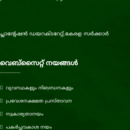
പ്ലാൻ്റേഷൻ ഡയറക്ടറേറ്റ്,കേരള സര്‍ക്കാര്‍
വെബ്‌സൈറ്റ് നയങ്ങള്‍
വ്യവസ്ഥകളും നിബന്ധനകളും
പ്രവേശനക്ഷമത പ്രസ്താവന
സ്വകാര്യതാനയം
പകര്‍പ്പവകാശ നയം