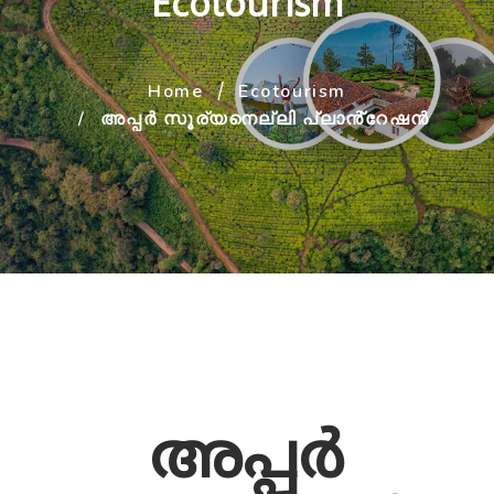
Ecotourism
Home
Ecotourism
അപ്പർ സൂര്യനെല്ലി പ്ലാൻ്റേഷൻ
അപ്പർ