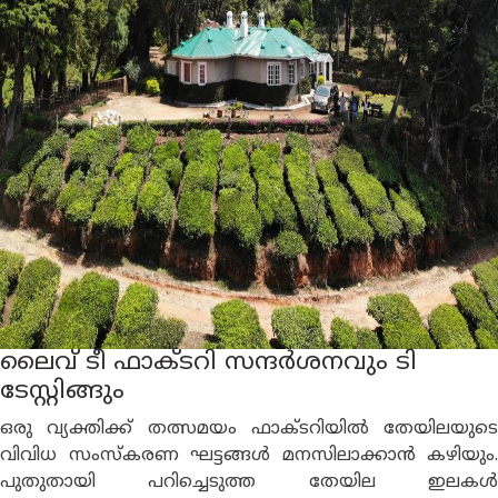
ലൈവ് ടീ ഫാക്ടറി സന്ദർശനവും ടി
ടേസ്റ്റിങ്ങും
ഒരു വ്യക്തിക്ക് തത്സമയം ഫാക്ടറിയിൽ തേയിലയുടെ
വിവിധ സംസ്കരണ ഘട്ടങ്ങൾ മനസിലാക്കാന്‍ കഴിയും.
പുതുതായി പറിച്ചെടുത്ത തേയില ഇലകൾ