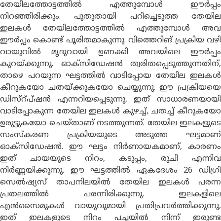
തേയിലത്തോട്ടത്തിൽ എത്തുമ്പോൾ ഈർപ്പം
നിറഞ്ഞിരിക്കും. പുതുതായി പറിച്ചെടുത്ത തേയില
ഇലകൾ തേയിലത്തോട്ടത്തിൽ എത്തുമ്പോൾ അവ
ഈർപ്പം കൊണ്ട് പൂരിതമാകുന്നു. വിത്തെറിങ് പ്രക്രിയ വഴി
വായുവിൽ മൃദുവായി ഉണക്കി അവയിലെ ഈർപ്പം
കുറയ്ക്കുന്നു. ഓക്സിഡേഷൻ ത്വരിതപ്പെടുത്തുന്നതിന്,
താഴെ പറയുന്ന ഘട്ടത്തിൽ വാടിപ്പോയ തേയില ഇലകൾ
കീറുകയോ ചതയ്ക്കുകയോ ചെയ്യുന്നു. ഈ പ്രക്രിയയെ
ഡിസ്റ്പ്ഷൻ എന്നറിയപ്പെടുന്നു, ഇത് സാധാരണയായി
വാടിപ്പോകുന്ന തേയില ഇലകൾ കുഴച്ച്, ചതച്ച് കീറുകയോ
ഉരുട്ടുകയോ ചെയ്താണ് നടത്തുന്നത്. തേയില ഇലകളുടെ
സംസ്കരണ പ്രക്രിയയുടെ അടുത്ത ഘട്ടമാണ്
ഓക്സിഡേഷൻ. ഈ ഘട്ടം നിർണായകമാണ്, കാരണം
ഇത് ചായയുടെ നിറം, കടുപ്പം, രുചി എന്നിവ
നിർണ്ണയിക്കുന്നു. ഈ ഘട്ടത്തിൽ ഏകദേശം 26 ഡിഗ്രി
സെൽഷ്യസ് താപനിലയിൽ തേയില ഇലകൾ പരന്ന
പ്രതലത്തിൽ പരന്നിരിക്കുന്നു. ഇലകളിലെ
എൻസൈമുകൾ വായുവുമായി പ്രതിപ്രവർത്തിക്കുന്നു,
ഇത് ഇലകളുടെ നിറം പച്ചയിൽ നിന്ന് ഇരുണ്ട