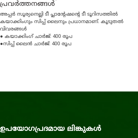
പ്രവർത്തനങ്ങൾ
അപ്പർ സൂര്യനെല്ലി ടീ പ്ലാൻ്റേഷൻ്റെ ടീ ടൂറിസത്തിൽ
കയാക്കിംഗും സിപ്പ് ലൈനും പ്രധാനമാണ്. കൂടുതൽ
വിവരങ്ങൾ
● കയാക്കിംഗ് ചാർജ്: 400 രൂപ
●സിപ്പ് ലൈൻ ചാർജ്: 400 രൂപ
ഉപയോഗപ്രദമായ ലിങ്കുകള്‍