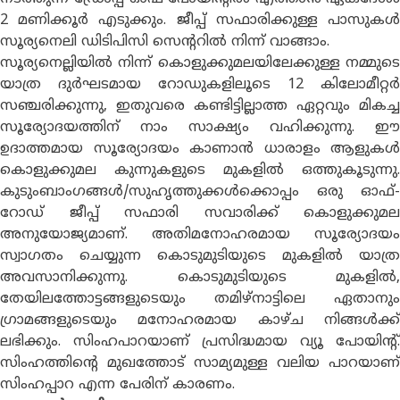
2 മണിക്കൂർ എടുക്കും. ജീപ്പ് സഫാരിക്കുള്ള പാസുകൾ
സൂര്യനെലി ഡിടിപിസി സെൻ്ററിൽ നിന്ന് വാങ്ങാം.
സൂര്യനെല്ലിയിൽ നിന്ന് കൊളുക്കുമലയിലേക്കുള്ള നമ്മുടെ
യാത്ര ദുർഘടമായ റോഡുകളിലൂടെ 12 കിലോമീറ്റർ
സഞ്ചരിക്കുന്നു, ഇതുവരെ കണ്ടിട്ടില്ലാത്ത ഏറ്റവും മികച്ച
സൂര്യോദയത്തിന് നാം സാക്ഷ്യം വഹിക്കുന്നു. ഈ
ഉദാത്തമായ സൂര്യോദയം കാണാൻ ധാരാളം ആളുകൾ
കൊളുക്കുമല കുന്നുകളുടെ മുകളിൽ ഒത്തുകൂടുന്നു.
കുടുംബാംഗങ്ങൾ/സുഹൃത്തുക്കൾക്കൊപ്പം ഒരു ഓഫ്-
റോഡ് ജീപ്പ് സഫാരി സവാരിക്ക് കൊളുക്കുമല
അനുയോജ്യമാണ്. അതിമനോഹരമായ സൂര്യോദയം
സ്വാഗതം ചെയ്യുന്ന കൊടുമുടിയുടെ മുകളിൽ യാത്ര
അവസാനിക്കുന്നു. കൊടുമുടിയുടെ മുകളിൽ,
തേയിലത്തോട്ടങ്ങളുടെയും തമിഴ്നാട്ടിലെ ഏതാനും
ഗ്രാമങ്ങളുടെയും മനോഹരമായ കാഴ്ച നിങ്ങൾക്ക്
ലഭിക്കും. സിംഹപാറയാണ് പ്രസിദ്ധമായ വ്യൂ പോയിൻ്റ്.
സിംഹത്തിൻ്റെ മുഖത്തോട് സാമ്യമുള്ള വലിയ പാറയാണ്
സിംഹപ്പാറ എന്ന പേരിന് കാരണം.